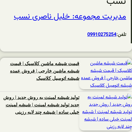
نسب
مدیریت مجموعه: خلیل ناصری نسب
تلفن:
09910275254
قیمت شیشه ماشین کلاسیک | قیمت
شیشه ماشین خارجی | فروش عمده
شیشه اتومبیل کلاسیک
تولید شیشه لمینت به روش جدید | روش
جدید تولید شیشه لمینت | شیشه لمینت
خیلی ساده | شیشه چند لایه رزینی