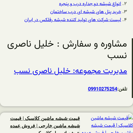
انواع شیشه دو جداره درب و پنجره
خرید پنل های شیشه ای درب ساختمان
لیست شرکت های تولید کننده شیشه رفلکس در ایران
مشاوره و سفارش : خلیل ناصری
نسب
مدیریت مجموعه: خلیل ناصری نسب
تلفن:
09910275254
قیمت شیشه ماشین کلاسیک | قیمت
شیشه ماشین خارجی | فروش عمده